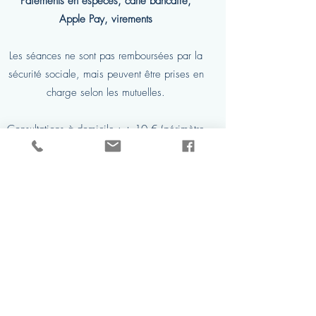
Paiements en espèces, carte bancaire,
Apple Pay, virements
Les séances ne sont pas remboursées par la
sécurité sociale, mais peuvent être prises en
charge selon les mutuelles.
Consultations à domicile : + 10 € (périmètre
de10 kms maximum autour du Cabinet)
Interventions possibles en entreprises sur
devis
Carte Cadeau