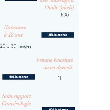
avec massage à
l'huile (pieds)
1h30
Naissance
à 12 ans
35€ la séance
20 à 30 minutes
Femme Enceinte
ou en devenir
60€ la séance
1h
Soin support
Cancérologie
60€ la séance