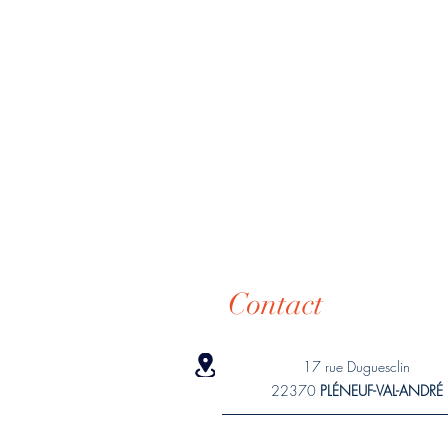
Contact
17 rue Duguesclin
22370
PL
É
NEUF-VAL-ANDR
É