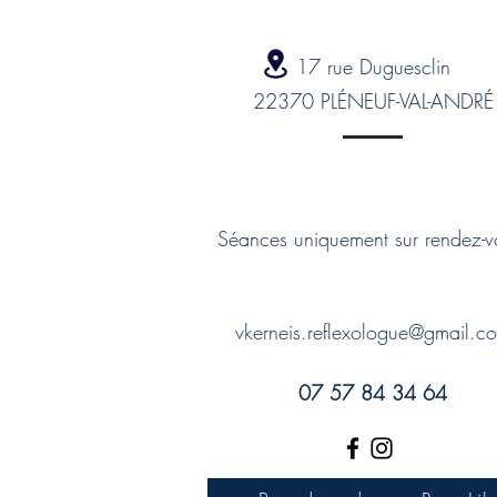
17 rue Duguesclin
22370 PL
É
NEUF-VAL-ANDR
É
Séances uniquement sur rendez-
vkerneis.reflexologue@gmail.c
07 57 84 34 64