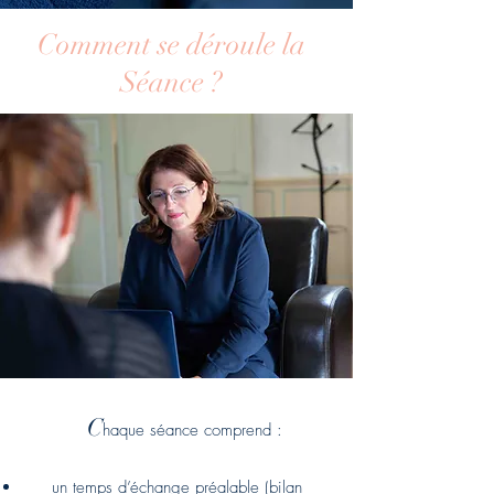
Comment se déroule la
Séance ?
C
haque séance comprend :
un temps d’échange préalable (bilan