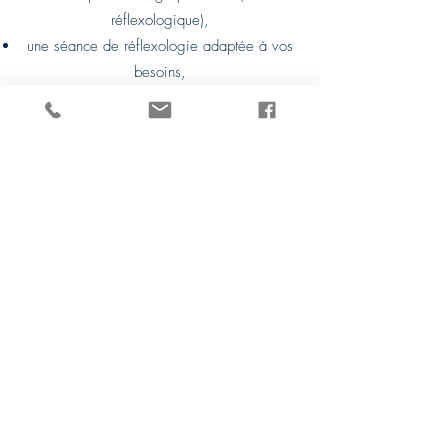
réflexologique),
une séance de réflexologie adaptée à vos
besoins,
un temps de partage en fin de séance pour
recueillir vos ressentis.
L’accompagnement peut se faire sur une
séance ponctuelle ou dans le cadre d’un
suivi, défini ensemble selon vos besoins et
vos attentes.
Les séances se déroulent dans un cadre
calme, sécurisant, respectant les règles
d’hygiène, de confidentialité et de respect
de la personne.
En savoir plus