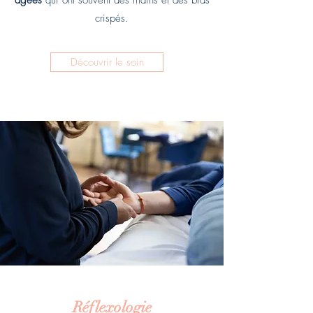
âgées
qui ont souvent des mains et des bras
crispés.
Découvrir le soin
Réflexologie